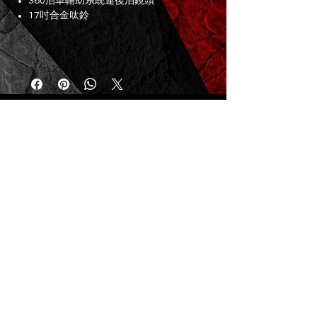
360泊車輔助系統連後泊鏡頭
17吋合金呔鈴
PRIVATE CORNER AUTOMOTIVE LIMITED
[火炭店 FO TAN BRANCH]
香港新界沙田火炭桂地街10-14號 華麗工業中心 地下 1號鋪
WORKSHOP 1, G/F, WAH LAI INDUSTRIAL CENTRE, NO.10-14 KWEI TEI
STREET, SHATIN, N.T, HONG KONG
[西貢店 SAI KUNG BRANCH]