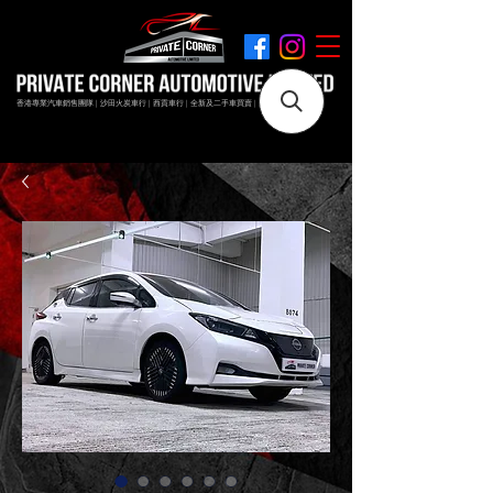
香港專業汽車銷售團隊 | 沙田火炭車行 | 西貢車行 | 全新及二手車買賣 | 最短時間極速成交