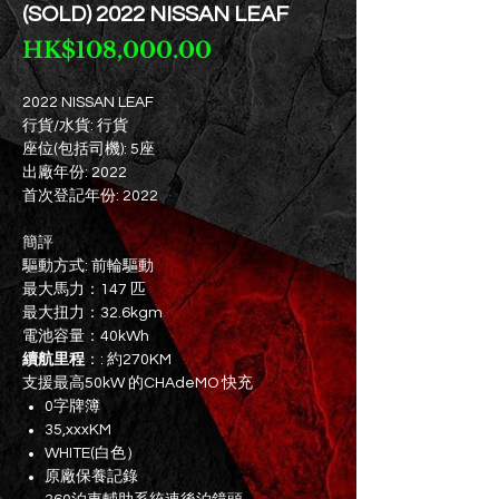
(SOLD) 2022 NISSAN LEAF
價
HK$108,000.00
格
2022 NISSAN LEAF
行貨/水貨: 行貨
座位(包括司機): 5座
出廠年份: 2022
首次登記年份: 2022
簡評
驅動方式: 前輪驅動
最大馬力：147 匹
最大扭力：32.6kgm
電池容量：40kWh
續航里程
：: 約270KM
支援最高50kW 的CHAdeMO 快充
0字牌簿
35,xxxKM
WHITE(白色）
原廠保養記錄