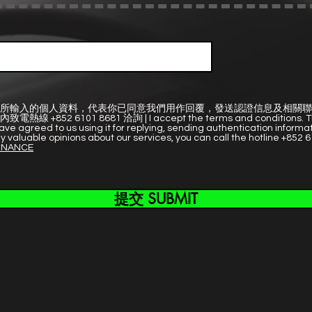
所輸入的個人資料，代表你已同意我們用作回覆，發送認證信息及相關聯
52 6101 8681 洽詢 | I accept the terms and conditions. The p
ve agreed to us using it for replying, sending authentication informa
y valuable opinions about our services, you can call the hotline +852 6
INANCE
提交 SUBMIT