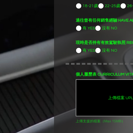
18-21歲
22-25歲
26
過往曾有任何銷售經驗 HAVE ANY P
有 YES
沒有 NO
現時是否持有有效駕駛執照 RECENTLY 
有 YES
沒有 NO
個人履歷表 CURRICULUM VIT
上傳檔案 UPLO
上傳支援的檔案（Max 15MB）