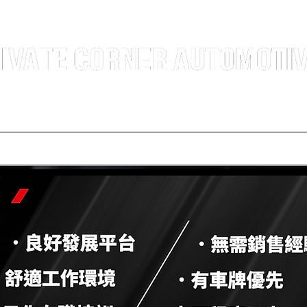
汽車銷售團隊 | 沙田火炭車行 | 西貢車行 | 全新及二手車買賣 | 最短時間極速成交
選擇服務
寄賣車輛
買車程序
代辦運輸