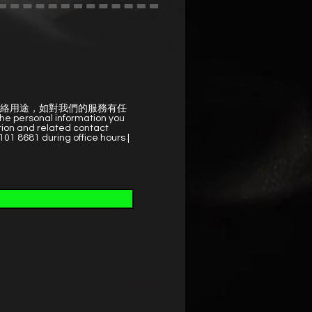
絡用途，如對我們的服務有任
ersonal information you
tion and related contact
101 8681 during office hours |