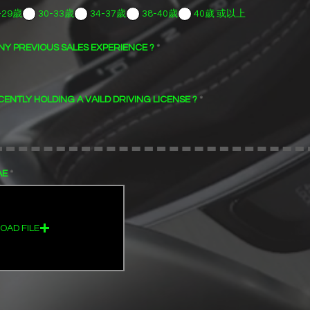
-29歲
30-33歲
34-37歲
38-40歲
40歲 或以上
REVIOUS SALES EXPERIENCE ?
*
HOLDING A VAILD DRIVING LICENSE ?
*
AE
AD FILE