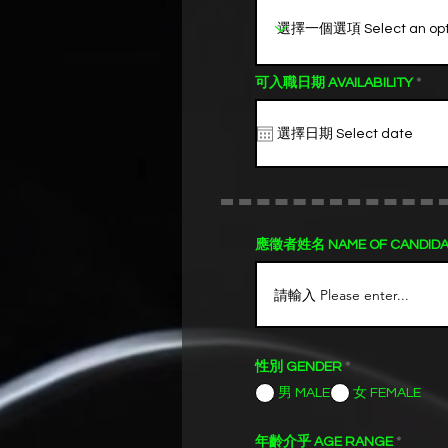
r
可入職日期 AVAILABILITY
*
e
q
u
i
r
e
d
應徵者姓名 NAME OF CANDIDA
性別 GENDER
*
男 MALE
女 FEMALE
年齡介乎 AGE RANGE
*