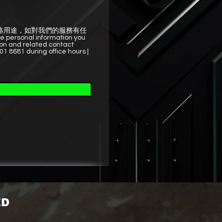
絡用途，如對我們的服務有任
ersonal information you
ion and related contact
01 8681 during office hours |
ED