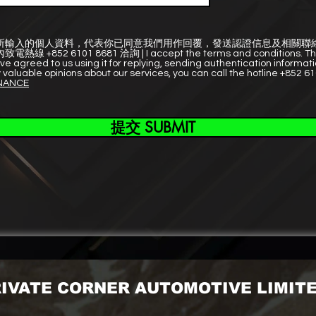
所輸入的個人資料，代表你已同意我們用作回覆，發送認證信息及相關聯
2 6101 8681 洽詢 | I accept the terms and conditions. The p
e agreed to us using it for replying, sending authentication informat
 valuable opinions about our services, you can call the hotline +852 61
NANCE
提交 SUBMIT
IVATE CORNER AUTOMOTIVE LIMIT