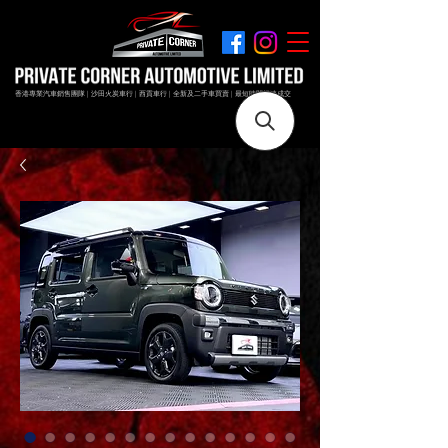
香港專業汽車銷售團隊 | 沙田火炭車行 | 西貢車行 | 全新及二手車買賣 | 最短時間極速成交