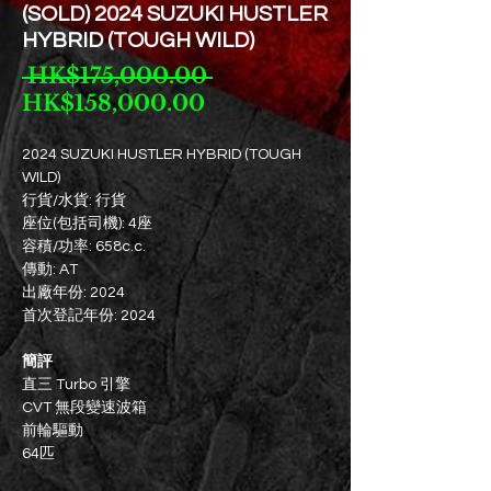
(SOLD) 2024 SUZUKI HUSTLER
HYBRID (TOUGH WILD)
一
 HK$175,000.00 
促
般
HK$158,000.00
銷
價
價
格
2024 SUZUKI HUSTLER HYBRID (TOUGH
WILD)
格
行貨/水貨: 行貨
座位(包括司機): 4座
容積/功率: 658c.c.
傳動: AT
出廠年份: 2024
首次登記年份: 2024
簡評
直三 Turbo 引擎
CVT 無段變速波箱
前輪驅動
64匹