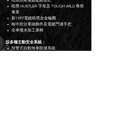
啞黑頭尾電鍍配飾泵把
暗黑 HUSTLER 字章及 TOUGH WILD 專用
車章
新15吋電鍍暗黑合金輪圈
格中控台軍綠飾件及電鍍門邊手把
全車撥水加工座椅
設多種主動安全系統：
預警式自動煞車防撞系統
ACC 主動式定速巡航控制
線道偏離警示連糾正
駕駛注意力警示
全車 6個 安全氣袋
牌費至2025年10月