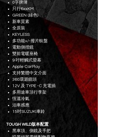
0字牌簿
只行6xxKM
GREEN (綠色)
新車質素
全原裝
KEYLESS
多功能+/-撥片軚盤
電動側摺鏡
雙前電暖座椅
9 吋輕觸式螢幕
Apple CarPlay
支持繁體中文介面
360環迴鏡頭
12V 及 TYPE -C 充電插
多用途車頂行李架
恆溫冷氣
泊車感應
15吋SUZUKI車鈴
TOUGH WILD版本配置
黑車頂、側鏡及手把