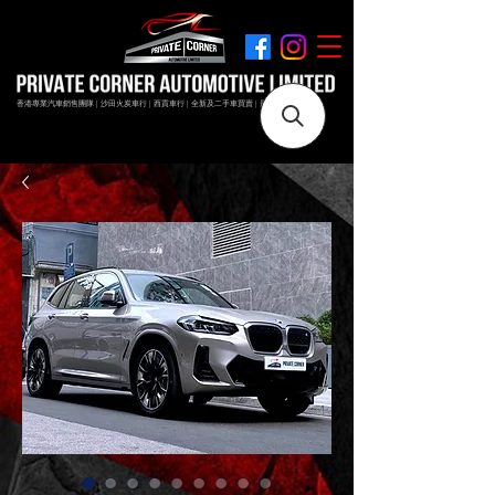
香港專業汽車銷售團隊 | 沙田火炭車行 | 西貢車行 | 全新及二手車買賣 | 最短時間極速成交