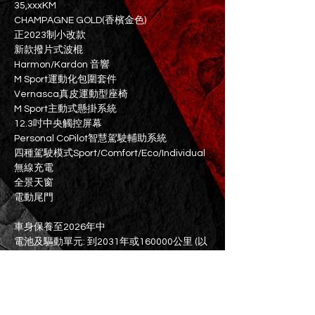
35,xxxKM
CHAMPAGNE GOLD(香檳金色)
正2023制小改款
新款撥片式波棍
Harmon/Kardon 音響
M Sport運動化包圍套件
Vernasca真皮運動型座椅
M Sport主動式懸掛系統
12.3吋中央觸控屏幕
Personal CoPilot智慧駕駛輔助系統
四種駕駛模式Sport/Comfort/Eco/Individual
無線充電
全景天窗
電動尾門
車身保養至2026年中
電池及驅動單元: 到2031年或160000公里 (以
先達者為準)