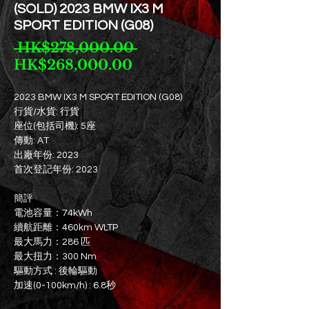
(SOLD) 2023 BMW IX3 M
SPORT EDITION (G08)
一
 HK$278,000.00 
促
般
HK$268,000.00
銷
價
價
格
2023 BMW IX3 M SPORT EDITION (G08)
行貨/水貨: 行貨
格
座位(包括司機): 5座
傳動: AT
出廠年份: 2023
首次登記年份: 2023
簡評
電池容量：74kWh
續航距離：460km WLTP
最大馬力：286 匹
最大扭力：300 Nm
驅動方式 : 後輪驅動
加速(0-100km/h) : 6.8秒