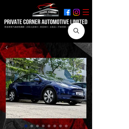
香港專業汽車銷售團隊 | 沙田火炭車行 | 西貢車行 | 全新及二手車買賣 | 最短時間極速成交