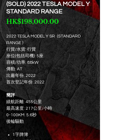
(SOLD) 2022 TESLA MODEL Y
STANDARD RANGE
價
HK$198,000.00
格
2022 TESLA MODEL Y SR (STANDARD
RANGE )
行貨/水貨: 行貨
座位(包括司機): 5座
容積/功率: 88kW
傳動: AT
出廠年份: 2022
首次登記年份: 2022
簡評
績航距離: 455公里
最高速度: 217公里/小時
0-100KM: 5.6秒
後輪驅動
1字牌簿