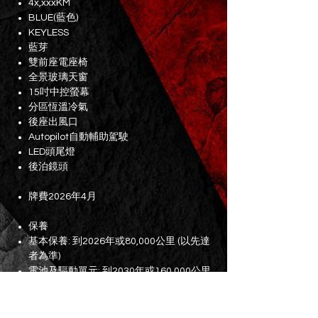
4x,xxxKM
BLUE(藍色)
KEYLESS
藍芽
雙前座電座椅
全景玻璃天窗
15吋中控螢幕
分區恆溫冷氣
後座出風口
Autopilot自動輔助駕駛
LED頭尾燈
後泊鏡頭
牌費2026年4月
保養
基本保養: 到2026年或80,000公里 (以先達
者為準)
電池及驅動單元: 到2030年或160,000公里
(以先達者為準)