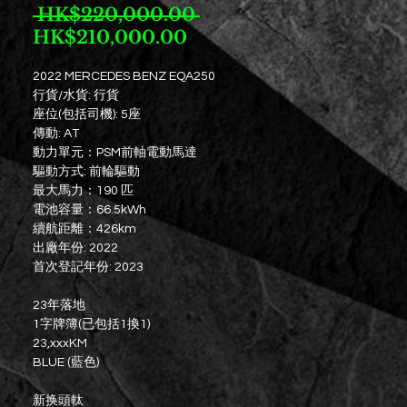
一
 HK$220,000.00 
促
般
HK$210,000.00
銷
價
2022 MERCEDES BENZ EQA250
價
格
行貨/水貨: 行貨
格
座位(包括司機): 5座
傳動: AT
動力單元：PSM前軸電動馬達
驅動方式: 前輪驅動
最大馬力：190 匹
電池容量：66.5kWh
續航距離：426km
出廠年份: 2022
首次登記年份: 2023
23年落地
1字牌簿(已包括1換1)
23,xxxKM
BLUE (藍色)
新换頭軚