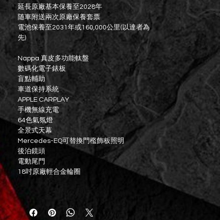
延長原廠基本保養至2028年
随車附送兩次原廠保養套票
電池保養至2031年或160,000公里(以達者為
先)
Nappa 真皮多功能軚盤
數碼化電子錶板
盲點輔助
車道保持系統
APPLE CARPLAY
手機無線充電
64色氣氛燈
全景式天幕
Mercedes-EQ可替換門檻飾板照明
後泊鏡頭
電動尾門
18吋原廠輕合金輪圈