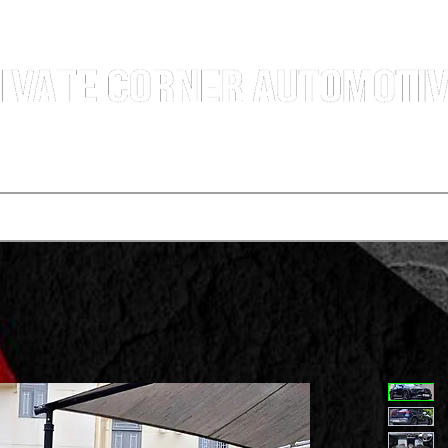
汽車銷售團隊 | 沙田火炭車行 | 西貢車行 | 全新及二手車買賣 | 最短時間極速成交
選擇服務
寄賣車輛
買車程序
代辦運輸