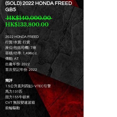
(SOLD) 2022 HONDA FREED
GB5
一
 HK$140,000.00 
促
般
HK$133,800.00
銷
價
價
格
2022 HONDA FREED
行貨/水貨: 行貨
格
座位(包括司機): 7座
容積/功率: 1,496c.c.
傳動: AT
出廠年份: 2022
首次登記年份: 2022
簡評
1.5公升直列四缸i-VTEC引擎
馬力131匹
扭力155牛頓米
CVT 無段變速波箱
前輪驅動