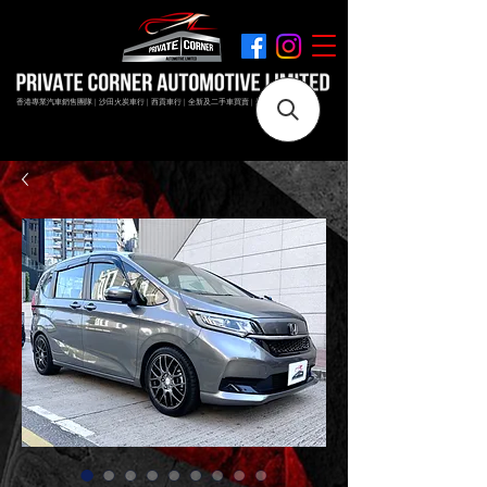
香港專業汽車銷售團隊 | 沙田火炭車行 | 西貢車行 | 全新及二手車買賣 | 最短時間極速成交