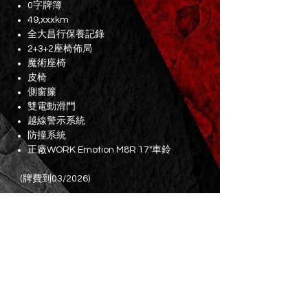
0字牌簿
49,xxxkm
全大昌行保養記錄
2+3+2座椅佈局
魔術座椅
皮椅
側窗簾
雙電動滑門
越線警示系統
防撞系統
正廠WORK Emotion M8R 17"車鈴
(牌費到03/2026)