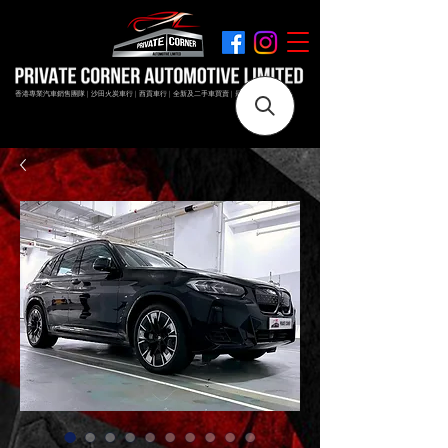
香港專業汽車銷售團隊 | 沙田火炭車行 | 西貢車行 | 全新及二手車買賣 | 最短時間極速成交