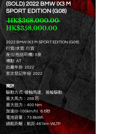
(SOLD) 2022 BMW IX3 M
SPORT EDITION (G08)
一
 HK$368,000.00 
促
般
HK$358,000.00
銷
價
價
格
2022 BMW IX3 M SPORT EDITION (G08)
行貨/水貨: 行貨
格
座位(包括司機): 5座
傳動: AT
出廠年份: 2022
首次登記年份: 2022
簡評
驅動方式: 後軸馬達、後輪驅動
最大馬力：286 匹
最大扭力：400 Nm
加速(0-100km/h) : 6.8秒
電池容量：73.8kWh
續航距離：航距 461km WLTP