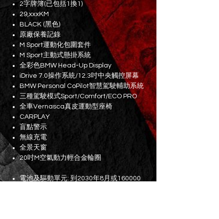
2字牌簿(已包括1換1)
29,xxxKM
BLACK (黑色)
原廠保養記錄
M Sport運動化包圍套件
M Sport主動式懸掛系統
全彩色BMW Head-Up Display
iDrive 7.0操作系統/12.3吋中央觸控屏幕
BMW Personal CoPilot智慧駕駛輔助系統
三種駕駛模式Sport/Comfort/ECO PRO
全車Vernasca真皮運動型座椅
CARPLAY
盲點警示
無線充電
全景天窗
20吋M空氣動力輕合金輪圈
電池及驅動單元: 到2030年8月或160000
公里 (以先達者為準)