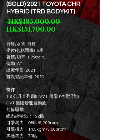
(SOLD) 2021 TOYOTA CHR
HYBRID (TRD BODYKIT)
一
 HK$185,000.00 
促
般
HK$151,700.00
銷
價
價
格
行貨/水貨: 行貨
座位(包括司機): 5座
格
容積/功率: 1,798c.c.
傳動: AT
出廠年份: 2021
首次登記年份: 2021
簡評
1.8 公升直列四缸VVTi 引擎 (油電混能)
CVT 無段變速自動波
前輪驅動
總系統輸出：122匹
引擎馬力：98匹/5,200rpm
引擎扭力：14.5kgm/3,600rpm
馬達馬力：73匹