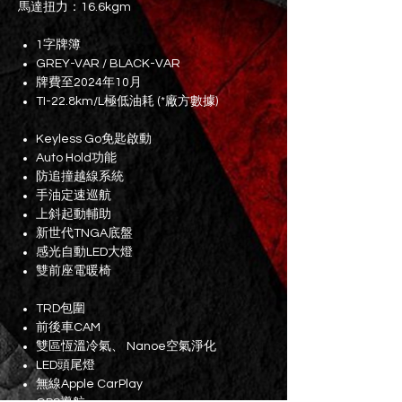
馬達扭力：16.6kgm
1字牌簿
GREY-VAR / BLACK-VAR
牌費至2024年10月
TI-22.8km/L極低油耗 (*廠方數據)
Keyless Go免匙啟動
Auto Hold功能
防追撞越線系統
手油定速巡航
上斜起動輔助
新世代TNGA底盤
感光自動LED大燈
雙前座電暖椅
TRD包圍
前後車CAM
雙區恆溫冷氣、 Nanoe空氣淨化
LED頭尾燈
無線Apple CarPlay