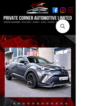
香港專業汽車銷售團隊 | 沙田火炭車行 | 西貢車行 | 全新及二手車買賣 | 最短時間極速成交