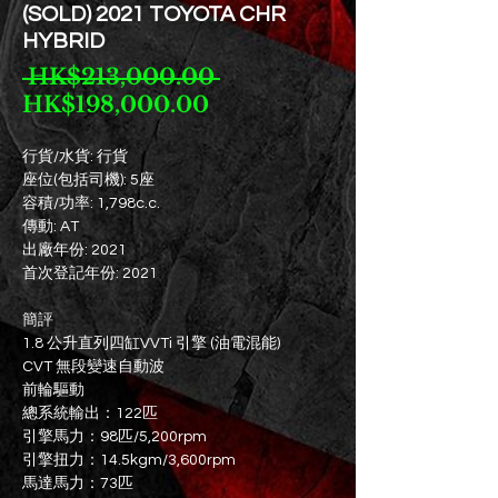
(SOLD) 2021 TOYOTA CHR
HYBRID
一
 HK$213,000.00 
促
般
HK$198,000.00
銷
價
價
格
行貨/水貨: 行貨
座位(包括司機): 5座
格
容積/功率: 1,798c.c.
傳動: AT
出廠年份: 2021
首次登記年份: 2021
簡評
1.8 公升直列四缸VVTi 引擎 (油電混能)
CVT 無段變速自動波
前輪驅動
總系統輸出：122匹
引擎馬力：98匹/5,200rpm
引擎扭力：14.5kgm/3,600rpm
馬達馬力：73匹