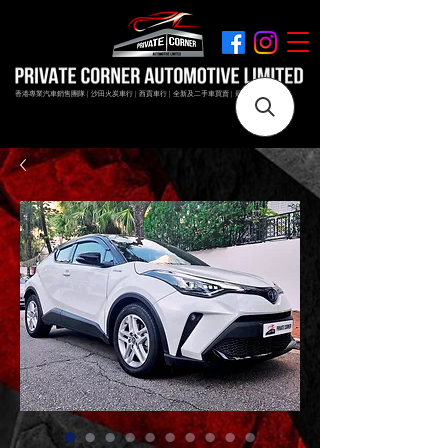
香港專業汽車銷售團隊 | 沙田火炭車行 | 西貢車行 | 全新及二手車買賣 | 最短時間極速成交