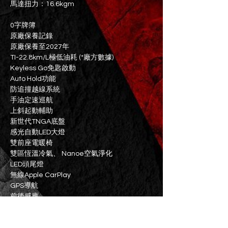
馬達扭力：16.6kgm
0字牌簿
原廠保養記錄
原廠保養至2027年
TI-22.8km/L極低油耗 (*廠方數據)
Keyless Go免匙啟動
Auto Hold功能
防追撞越線系統
手油定速巡航
上斜起動輔助
新世代TNGA底盤
感光自動LED大燈
雙前座電暖椅
雙區恆溫冷氣、 Nanoe空氣淨化
LED頭尾燈
無線Apple CarPlay
GPS導航
前後感應
後泊鏡頭