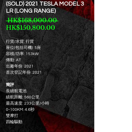
(SOLD) 2021 TESLA MODEL 3
LR (LONG RANGE)
一
 HK$168,000.00 
促
般
HK$150,800.00
銷
價
價
格
行貨/水貨: 行貨
座位(包括司機): 5座
格
容積/功率: 153kW
傳動: AT
出廠年份: 2021
首次登記年份: 2021
簡評
長續航電池
績航距離: 560公里
最高速度: 233公里/小時
0-100KM: 4.6秒
雙摩打
四輪驅動