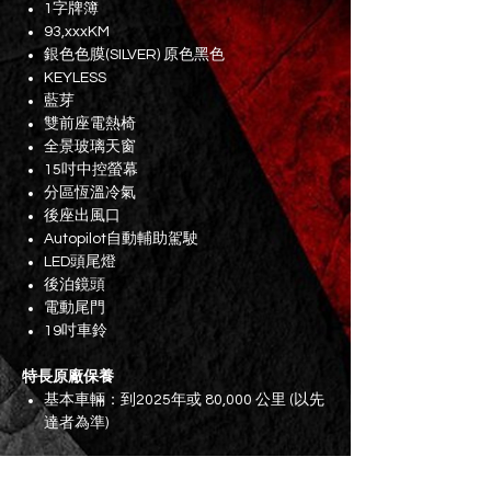
1字牌簿
93,xxxKM
銀色色膜(SILVER) 原色黑色
KEYLESS
藍芽
雙前座電熱椅
全景玻璃天窗
15吋中控螢幕
分區恆溫冷氣
後座出風口
Autopilot自動輔助駕駛
LED頭尾燈
後泊鏡頭
電動尾門
19吋車鈴
特長原廠保養
基本車輛：到2025年或 80,000 公里 (以先
達者為準)
電池及驅動單元：到2029年或 192,000 公