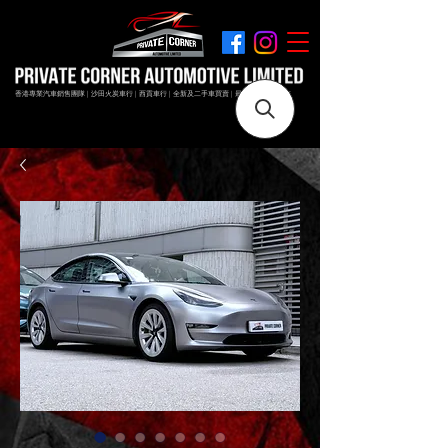
香港專業汽車銷售團隊 | 沙田火炭車行 | 西貢車行 | 全新及二手車買賣 | 最短時間極速成交