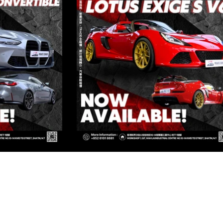
ED
TIN, N.T, HONG KONG