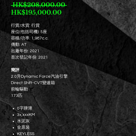
一
 HK$208,000.00 
促
般
HK$195,000.00
銷
價
行貨/水貨: 行貨
價
格
座位(包括司機): 5座
格
容積/功率: 1,987c.c.
傳動: AT
出廠年份: 2021
首次登記年份: 2021
簡評
2.0升Dynamic Force汽油引擎
Direct Shift-CVT變速箱
前輪驅動
173匹
0字牌簿
3x,xxxKM
水泥灰
全原裝
KEYLESS