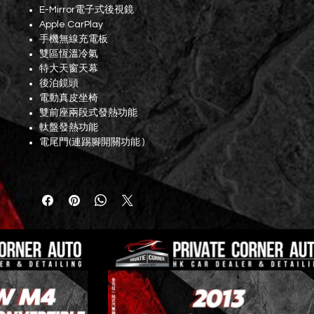
E-Mirror電子式後視鏡
Apple CarPlay
手機無線充電板
雙區恆溫冷氣
特大天窗天幕
後泊鏡頭
電動真皮坐椅
雙前座兩段式發熱功能
軚盤發熱功能
電尾門(連踢腳開關功能 )