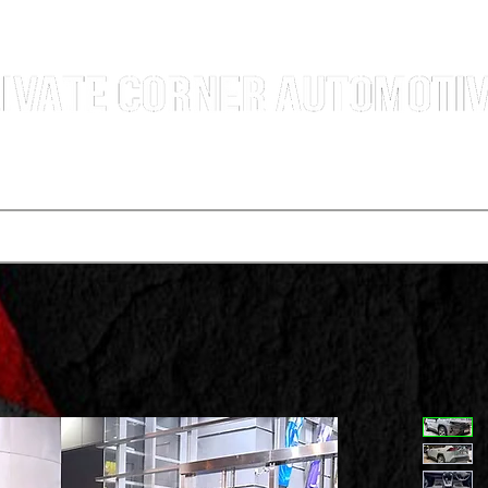
汽車銷售團隊 | 沙田火炭車行 | 西貢車行 | 全新及二手車買賣 | 最短時間極速成交
選擇服務
寄賣車輛
買車程序
代辦運輸