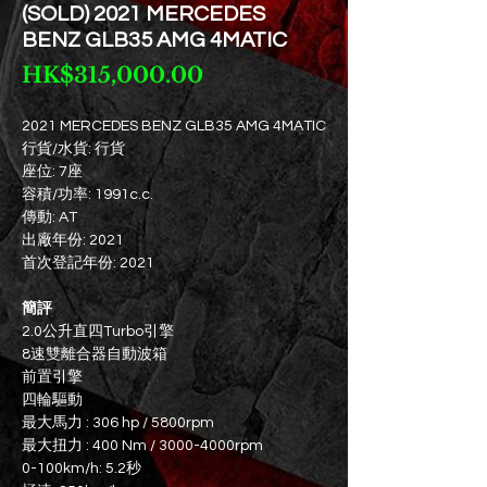
(SOLD) 2021 MERCEDES
BENZ GLB35 AMG 4MATIC
價
HK$315,000.00
格
2021 MERCEDES BENZ GLB35 AMG 4MATIC
行貨/水貨: 行貨
座位: 7座
容積/功率: 1991c.c.
傳動: AT
出廠年份: 2021
首次登記年份: 2021
簡評
2.0公升直四Turbo引擎
8速雙離合器自動波箱
前置引擎
四輪驅動
最大馬力 : 306 hp / 5800rpm
最大扭力 : 400 Nm / 3000-4000rpm
0-100km/h: 5.2秒