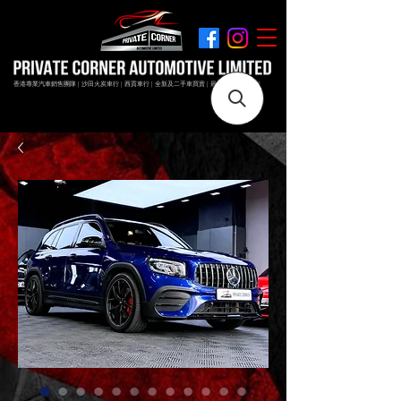
香港專業汽車銷售團隊 | 沙田火炭車行 | 西貢車行 | 全新及二手車買賣 | 最短時間極速成交