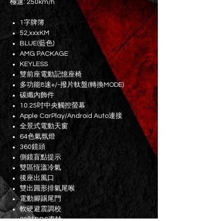
極速: 250km/h
1字牌簿
52,xxxKM
BLUE(藍色)
AMG PACKAGE
KEYLESS
雙前座電動記憶座椅
多功能8速+/-撥片軚盤(轉換MODE)
碳纖內飾件
10.25吋中央觸控螢幕
Apple CarPlay/Android Auto連接
全景式電動天窗
64色氣氛燈
360鏡頭
側鏡盲點提示
雙區恆溫冷氣
後座出風口
雙出圓形排氣尾喉
電動腳踢尾門
軟硬避震調校
20吋BBS車軨