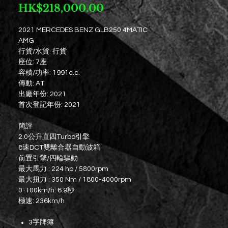
價
HK$218,000.00
格
2021 MERCEDES BENZ GLB250 4MATIC
AMG
行貨/水貨: 行貨
座位: 7座
容積/功率: 1991c.c.
傳動: AT
出廠年份: 2021
首次登記年份: 2021
簡評
2.0公升直四Turbo引擎
8速DCT雙離合器自動波箱
前置引擎/四輪驅動
最大馬力 : 224 hp / 5800rpm
最大扭力 : 350 Nm / 1800-4000rpm
0-100km/h: 6.9秒
極速: 236km/h
3字牌簿