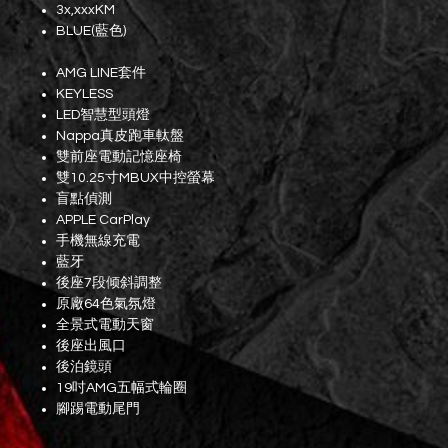
3x,xxxKM
BLUE(藍色)
AMG LINE套件
KEYLESS
LED智慧型頭燈
Nappa真皮跑車軚盤
雙前座電動記憶座椅
雙10.25寸MBUX中控螢幕
盲點偵測
APPLE CarPlay
手機無線充電
藍牙
後座7段倾斜調整
原廠64色氣氛燈
全景式電動天窗
後座出風口
後泊鏡頭
19吋AMG五幅式輪圈
腳踢電動尾門