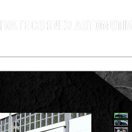
汽車銷售團隊 | 沙田火炭車行 | 西貢車行 | 全新及二手車買賣 | 最短時間極速成交
選擇服務
寄賣車輛
買車程序
代辦運輸