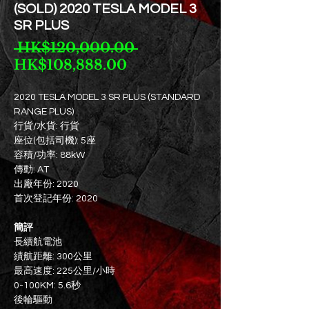
(SOLD) 2020 TESLA MODEL 3
SR PLUS
一
 HK$120,000.00 
促
般
HK$108,888.00
銷
價
價
格
2020 TESLA MODEL 3 SR PLUS (STANDARD
RANGE PLUS)
格
行貨/水貨: 行貨
座位(包括司機): 5座
容積/功率: 88kW
傳動: AT
出廠年份: 2020
首次登記年份: 2020
簡評
長續航電池
績航距離: 300公里
最高速度: 225公里/小時
0-100KM: 5.6秒
後輪驅動