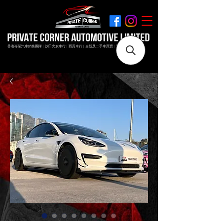
香港專業汽車銷售團隊 | 沙田火炭車行 | 西貢車行 | 全新及二手車買賣 | 最短時間極速成交