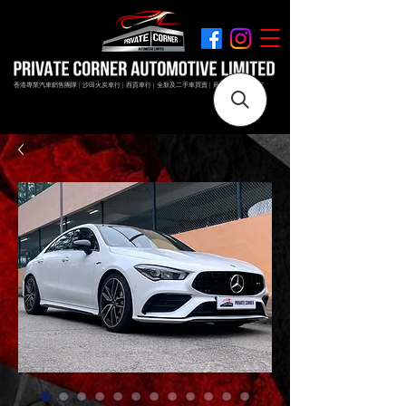
香港專業汽車銷售團隊 | 沙田火炭車行 | 西貢車行 | 全新及二手車買賣 | 最短時間極速成交