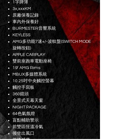
1字牌簿
3x,xxxKM
原廠保養記錄
車內外保養好
BURMESTER音響系統
KEYLESS
AMG多功能7速+/-波軚盤(SWITCH MODE
旋轉按鈕)
APPLE CARPLAY
雙前座跑車電動座椅
19' AMG Rims
MBUX多媒體系統
10.25吋中央觸控螢幕
觸控手寫板
360鏡頭
全景式天幕天窗
NIGHT PACKAGE
64色氣氛燈
盲點輔助警示
前雙區恆溫冷氣
後坐出風口