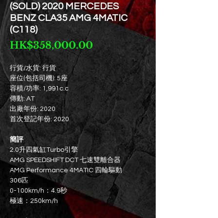
(SOLD) 2020 MERCEDES
BENZ CLA35 AMG 4MATIC
(C118)
價
HK$358,000.00
格
行貨/水貨: 行貨
座位(包括司機): 5座
容積/功率: 1,991c.c
傳動: AT
出廠年份: 2020
首次登記年份: 2020
簡評
2.0升四氣缸Turbo引擎
AMG SPEEDSHIFT DCT 七速雙離合器
AMG Performance 4MATIC 四輪驅動
306匹
0-100km/h：4.9秒
極速：250km/h