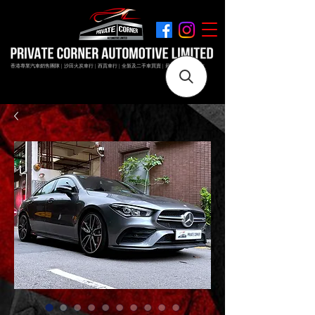
香港專業汽車銷售團隊 | 沙田火炭車行 | 西貢車行 | 全新及二手車買賣 | 最短時間極速成交