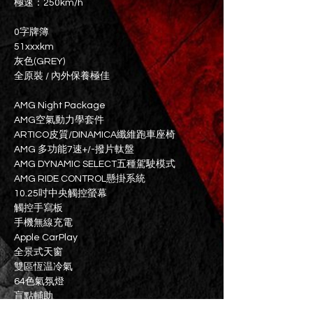
極速：250km/h
0字牌簿
51xxxkm
灰色(GREY)
全原裝 / 內外保養極佳
AMG Night Package
AMG空氣動力學套件
ARTICO皮質/DINAMICA纖維跑車座椅
AMG 多功能7速+/-撥片軚盤
AMG DYNAMIC SELECT五種駕駛模式
AMG RIDE CONTROL懸掛系統
10.25吋中央觸控螢幕
觸控手寫板
手機無線充電
Apple CarPlay
全景式天窗
雙區恆温冷氣
64色氣氛燈
盲點輔助
後泊鏡頭