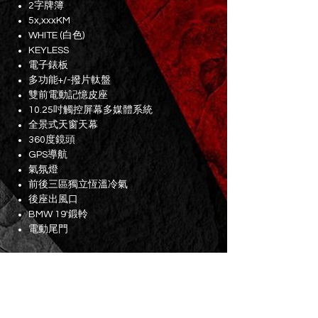
2字牌簿
5x,xxxKM
WHITE (白色)
KEYLESS
電子錶板
多功能+/-撥片軚盤
雙前電動記憶皮座
10.25吋觸控屏幕多媒體系統
全景式天窗天幕
360度鏡頭
GPS導航
氣氛燈
前後三區獨立恆溫冷氣
後座出風口
BMW 19'鍛軨
電動尾門
牌費至2025年9月