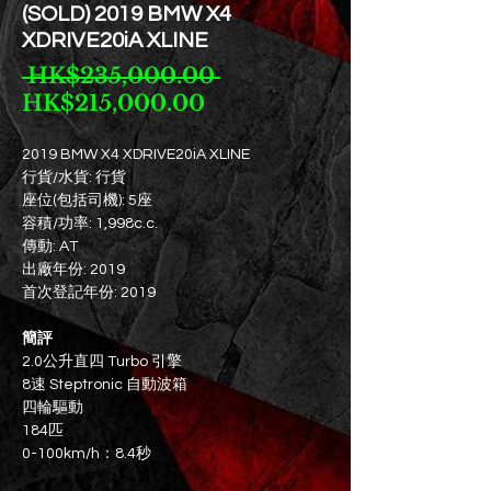
(SOLD) 2019 BMW X4
XDRIVE20iA XLINE
一
 HK$235,000.00 
促
般
HK$215,000.00
銷
價
價
格
2019 BMW X4 XDRIVE20iA XLINE
行貨/水貨: 行貨
格
座位(包括司機): 5座
容積/功率: 1,998c.c.
傳動: AT
出廠年份: 2019
首次登記年份: 2019
簡評
2.0公升直四 Turbo 引擎
8速 Steptronic 自動波箱
四輪驅動
184匹
0-100km/h：8.4秒