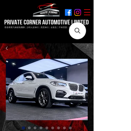
香港專業汽車銷售團隊 | 沙田火炭車行 | 西貢車行 | 全新及二手車買賣 | 最短時間極速成交