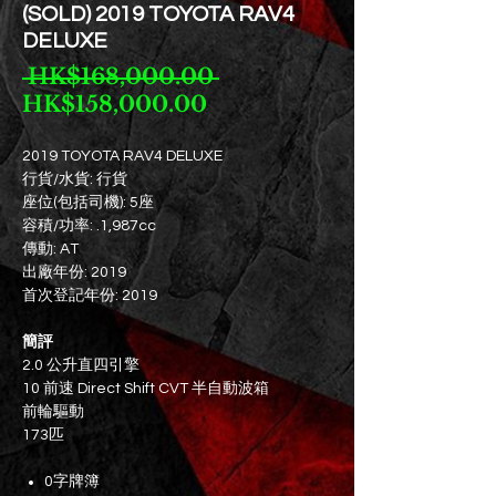
(SOLD) 2019 TOYOTA RAV4
DELUXE
一
 HK$168,000.00 
促
般
HK$158,000.00
銷
價
價
格
2019 TOYOTA RAV4 DELUXE
行貨/水貨: 行貨
格
座位(包括司機): 5座
容積/功率: .1,987cc
傳動: AT
出廠年份: 2019
首次登記年份: 2019
簡評
2.0 公升直四引擎
10 前速 Direct Shift CVT 半自動波箱
前輪驅動
173匹
0字牌簿