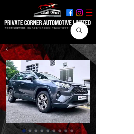
香港專業汽車銷售團隊 | 沙田火炭車行 | 西貢車行 | 全新及二手車買賣 | 最短時間極速成交