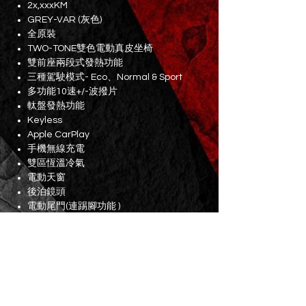
2x,xxxKM
GREY-VAR (灰色)
全原裝
TWO-TONE雙色電動真皮坐椅
雙前座兩段式發熱功能
三種駕駛模式- Eco、Normal & Sport
多功能10速+/-波撥片
軚盤發熱功能
Keyless
Apple CarPlay
手機無線充電
雙區恆溫冷氣
電動天窗
後泊鏡頭
電動尾門(連踢腳功能 )