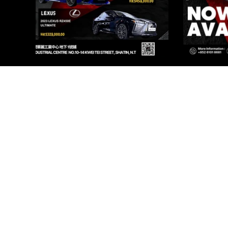
PR
WORKSHOP 1, G/F, 
SHOP 2