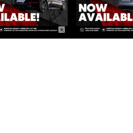
IVATE CORNER AUTOMOTIVE LIMIT
[火炭店 FO TAN BRANCH]
香港新界沙田火炭桂地街10-14號 華麗工業中心 地下 1號鋪
WAH LAI INDUSTRIAL CENTRE, NO.10-14 KWEI TEI STREET, SHA
[西貢店 SAI KUNG BRANCH]
香港新界西貢翠塘路1A號 壹同 2樓 2D鋪
D, 2/F, DOCK 1A, NO.1A CHUI TONG ROAD, SAI KUNG, N.T, H
INFO@PRIVATECORNER-AUTO.COM
©2026 by Private Corner Automotive Limited. All rights reserved