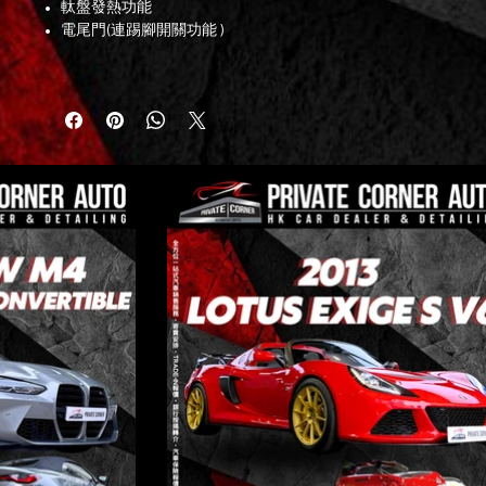
軚盤發熱功能
電尾門(連踢腳開關功能 )