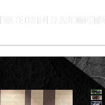
汽車銷售團隊 | 沙田火炭車行 | 西貢車行 | 全新及二手車買賣 | 最短時間極速成交
選擇服務
寄賣車輛
買車程序
代辦運輸