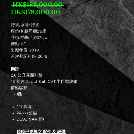
一
 HK$188,000.00 
促
般
HK$178,000.00
銷
價
行貨/水貨: 行貨
價
格
座位(包括司機): 5座
格
容積/功率: 1,987c.c.
傳動: AT
出廠年份: 2019
首次登記年份: 2019
簡評
2.0 公升直四引擎
10 前速 Direct Shift CVT 半自動波箱
前輪驅動
173匹
1字牌簿
24,xxx公里
BLUE-VAR(藍)
現時已更換之 配件 及 設備