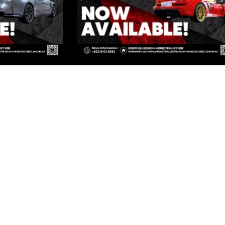
ED
TIN, N.T, HONG KONG
ONG KONG