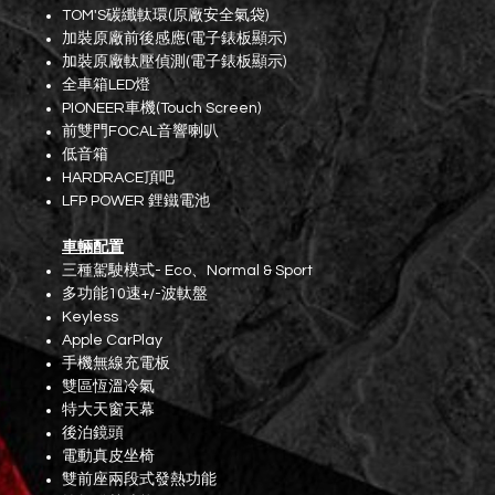
TOM'S碳纖軚環(原廠安全氣袋)
加裝原廠前後感應(電子錶板顯示)
加裝原廠軚壓偵測(電子錶板顯示)
全車箱LED燈
PIONEER車機(Touch Screen)
前雙門FOCAL音響喇叭
低音箱
HARDRACE頂吧
LFP POWER 鋰鐵電池
車輛配置
三種駕駛模式- Eco、Normal & Sport
多功能10速+/-波軚盤
Keyless
Apple CarPlay
手機無線充電板
雙區恆溫冷氣
特大天窗天幕
後泊鏡頭
電動真皮坐椅
雙前座兩段式發熱功能