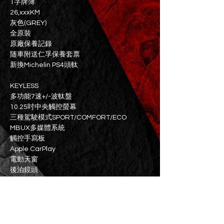
1字牌簿
26,xxxKM
灰色(GREY)
全原裝
原廠保養記錄
随車附送仁孚保養套票
新換Michelin PS4頭軚
KEYLESS
多功能7速+/-波軚盤
10.25吋中央觸控螢幕
三種駕駛模式SPORT/COMFORT/ECO
MBUX多媒體系統
觸控手寫板
Apple CarPlay
電動天窗
後泊鏡頭
18吋AMG輪圈