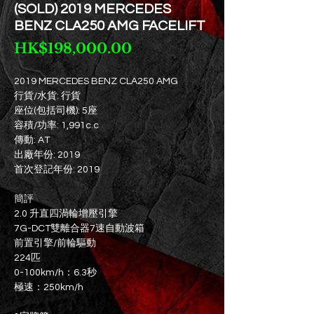
(SOLD) 2019 MERCEDES
BENZ CLA250 AMG FACELIFT
價
HK$198,000.00
格
2019 MERCEDES BENZ CLA250 AMG
行貨/水貨: 行貨
座位(包括司機): 5座
容積/功率: 1,991c.c
傳動: AT
出廠年份: 2019
首次登記年份: 2019
簡評
2.0 升直四渦輪增壓引擎
7G-DCT雙離合器7速自動波箱
前置引擎/前輪驅動
224匹
0-100km/h：6.3秒
極速：250km/h