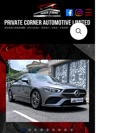
香港專業汽車銷售團隊 | 沙田火炭車行 | 西貢車行 | 全新及二手車買賣 | 最短時間極速成交