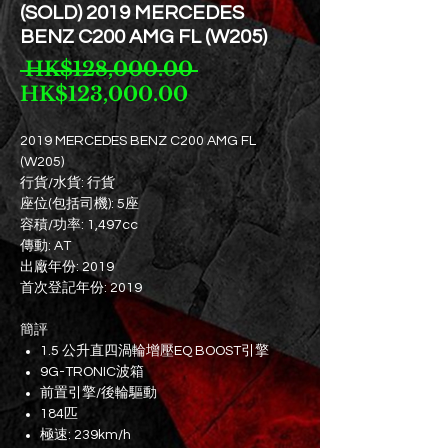
(SOLD) 2019 MERCEDES
BENZ C200 AMG FL (W205)
一
 HK$128,000.00 
促
般
HK$123,000.00
銷
價
價
格
2019 MERCEDES BENZ C200 AMG FL
(W205)
格
行貨/水貨: 行貨
座位(包括司機): 5座
容積/功率: 1,497cc
傳動: AT
出廠年份: 2019
首次登記年份: 2019
簡評
1.5 公升直四渦輪增壓EQ BOOST引擎
9G-TRONIC波箱
前置引擎/後輪驅動
184匹
極速: 239km/h