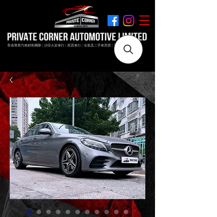
香港專業汽車銷售團隊 | 沙田火炭車行 | 西貢車行 | 全新及二手車買賣 | 最短時間極速成交