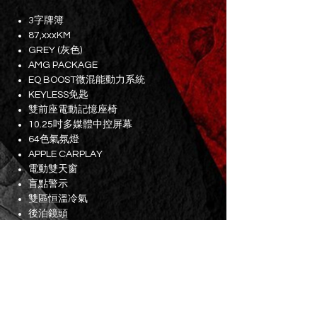
3字牌簿
87,xxxKM
GREY (灰色)
AMG PACKAGE
EQ BOOST微混能動力系統
KEYLESS免匙
雙前座電動記憶座椅
10.25吋多媒體中控屏幕
64色氣氛燈
APPLE CARPLAY
電動雙天窗
盲點警示
雙區恒溫冷氣
後泊鏡頭