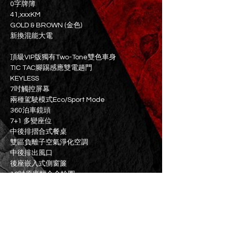
0字牌簿
41,xxxKM
GOLD & BROWN (金色)
新換混能大電
頂級VIP版獨有Two-Tone雙色車身
TIC TAC腳踢感應雙電趟門
KEYLESS
7吋觸控屏幕
兩種駕駛模式Eco/Sport Mode
360泊車鏡頭
7+1 多變座位
中後排摺合式餐桌
雙區負離子空氣淨化空調
中後排出風口
後座嵌入式側窗簾
16吋原廠輕合金輪圈