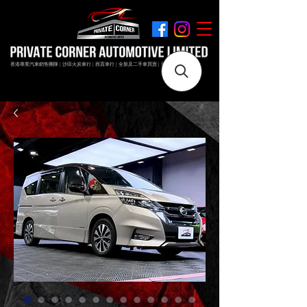
香港專業汽車銷售團隊 | 沙田火炭車行 | 西貢車行 | 全新及二手車買賣 | 最短時間極速成交