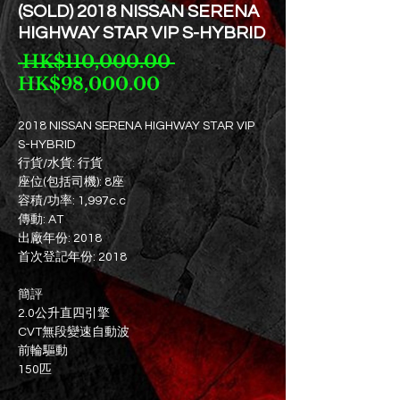
(SOLD) 2018 NISSAN SERENA
HIGHWAY STAR VIP S-HYBRID
一
 HK$110,000.00 
促
般
HK$98,000.00
銷
價
價
格
2018 NISSAN SERENA HIGHWAY STAR VIP
S-HYBRID
格
行貨/水貨: 行貨
座位(包括司機): 8座
容積/功率: 1,997c.c
傳動: AT
出廠年份: 2018
首次登記年份: 2018
簡評
2.0公升直四引擎
CVT無段變速自動波
前輪驅動
150匹