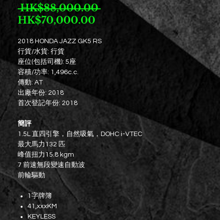
一
 HK$88,000.00 
促
般
HK$70,000.00
銷
價
2018 HONDA JAZZ GK5 RS
價
格
行貨/水貨: 行貨
格
座位(包括司機): 5座
容積/功率: 1,496c.c.
傳動: AT
出廠年份: 2018
首次登記年份: 2018
簡評
1.5L 直四引擎，自然吸氣，DOHC i-VTEC
最大馬力132 匹
峰值扭力15.8 kgm
7 前速無段變速自動波
前輪驅動
1字牌簿
41,xxxKM
KEYLESS