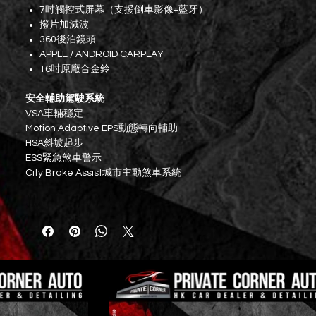
7吋觸控式屏幕（支援倒車影像+藍牙）
撥片加減波
360後泊鏡頭
APPLE / ANDROID CARPLAY
16吋原廠合金鈴
安全輔助駕駛系統
VSA車輛穩定
Motion Adaptive EPS動態轉向輔助
HSA斜坡起步
ESS緊急煞車警示
City Brake Assist城市主動煞車系統