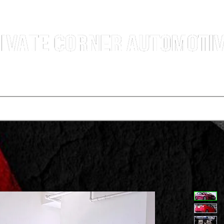
汽車銷售團隊 | 沙田火炭車行 | 西貢車行 | 全新及二手車買賣 | 最短時間極速成交
選擇服務
寄賣車輛
買車程序
代辦運輸