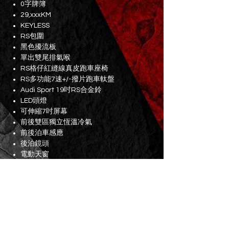
0字牌簿
29,xxxKM
KEYLESS
RS包圍
黑色擾流板
單出雙尾排氣喉
RS格仔紅縫線真皮跑車座椅
RS多功能7速+/-撥片跑車軚盤
Audi Sport 19吋RS合金鈴
LED頭燈
可伸縮7吋屏幕
前後雙區獨立恆溫冷氣
前後泊車感應
後泊鏡頭
電動天窗