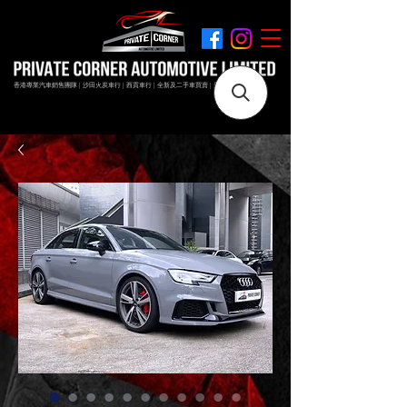
香港專業汽車銷售團隊 | 沙田火炭車行 | 西貢車行 | 全新及二手車買賣 | 最短時間極速成交