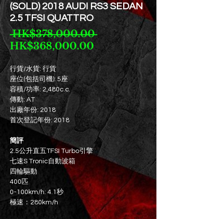
(SOLD) 2018 AUDI RS3 SEDAN
2.5 TFSI QUATTRO
一
 HK$378,000.00 
促
般
HK$368,000.00
銷
價
價
格
行貨/水貨: 行貨
座位(包括司機): 5座
格
容積/功率: 2,480c.c.
傳動: AT
出廠年份: 2018
首次登記年份: 2018
簡評
2.5公升直五TFSI Turbo引擎
七速S Tronic自動波箱
四輪驅動
400匹
0-100km/h: 4.1秒
極速：280km/h