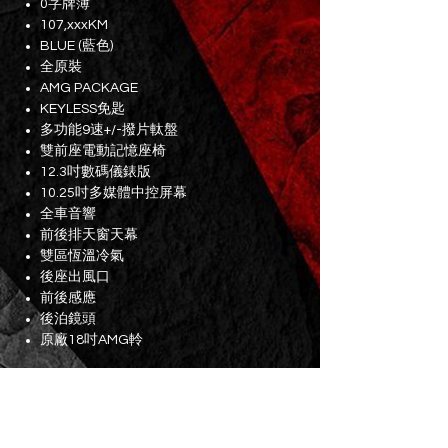
0字牌簿
107,xxxKM
BLUE (藍色)
全原裝
AMG PACKAGE
KEYLESS免匙
多功能9速+/-撥片軚盤
雙前座電動記憶座椅
12.3吋數碼儀錶版
10.25吋多媒體中控屏幕
全車音響
前後排天窗天幕
雙區恆溫冷氣
後座出風口
前後感應
後泊鏡頭
原廠18吋AMG軨
牌費至2025年6月