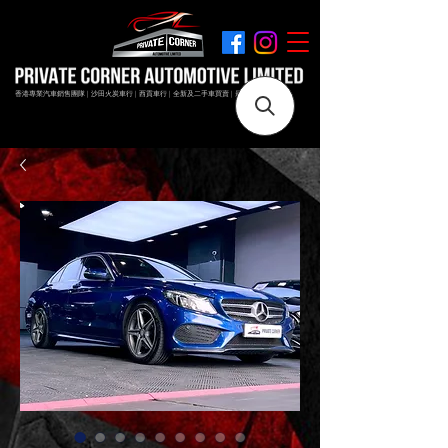
香港專業汽車銷售團隊 | 沙田火炭車行 | 西貢車行 | 全新及二手車買賣 | 最短時間極速成交