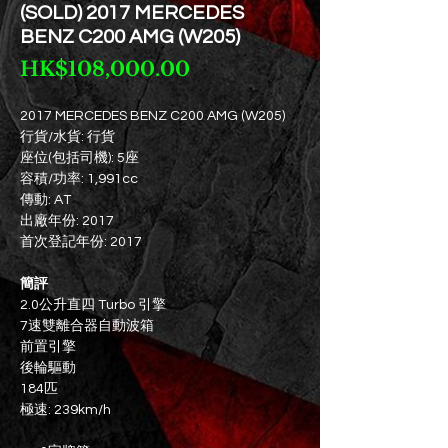
(SOLD) 2017 MERCEDES
BENZ C200 AMG (W205)
價
HK$108,000.00
格
2017 MERCEDES BENZ C200 AMG (W205)
行貨/水貨: 行貨
座位(包括司機): 5座
容積/功率: 1,991cc
傳動: AT
出廠年份: 2017
首次登記年份: 2017
簡評
2.0公升直四 Turbo 引擎​​​​​​
7速雙離合器自動波箱
前置引擎
後輪驅動
184匹
極速: 239km/h