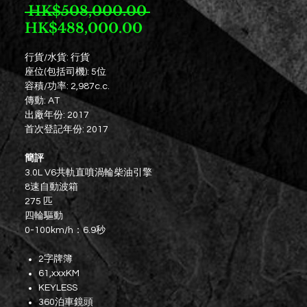
一
 HK$508,000.00 
促
般
HK$488,000.00
銷
價
行貨/水貨: 行貨
價
格
座位(包括司機): 5位
格
容積/功率: 2,987c.c.
傳動: AT
出廠年份: 2017
首次登記年份: 2017
簡評
3.0L V6共軌直噴渦輪柴油引擎
8速自動波箱
275 匹
四輪驅動
0-100km/h：6.9秒
2字牌簿
61,xxxKM
KEYLESS
360泊車鏡頭