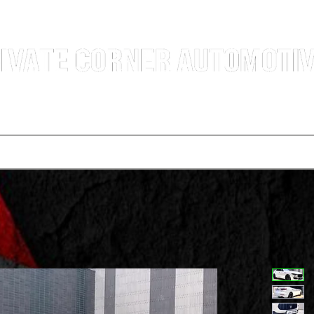
汽車銷售團隊 | 沙田火炭車行 | 西貢車行 | 全新及二手車買賣 | 最短時間極速成交
選擇服務
寄賣車輛
買車程序
代辦運輸