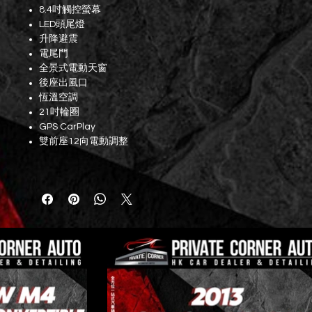
8.4吋觸控螢幕
LED頭尾燈
升降避震
電尾門
全景式電動天窗
後座出風口
恆溫空調
21吋輪圈
GPS CarPlay
雙前座12向電動調整