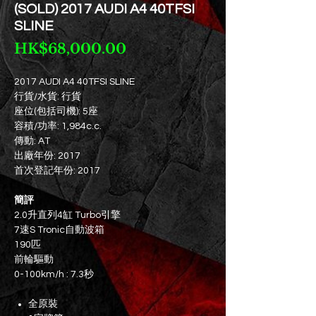
(SOLD) 2017 AUDI A4 40TFSI
SLINE
價
HK$68,000.00
格
2017 AUDI A4 40TFSI SLINE
行貨/水貨: 行貨
座位(包括司機): 5座
容積/功率: 1,984c.c.
傳動: AT
出廠年份: 2017
首次登記年份: 2017
簡評
2.0升直列4缸 Turbo引擎
7速S Tronic自動波箱
190匹
前輪驅動
0-100km/h : 7.3秒
全原裝