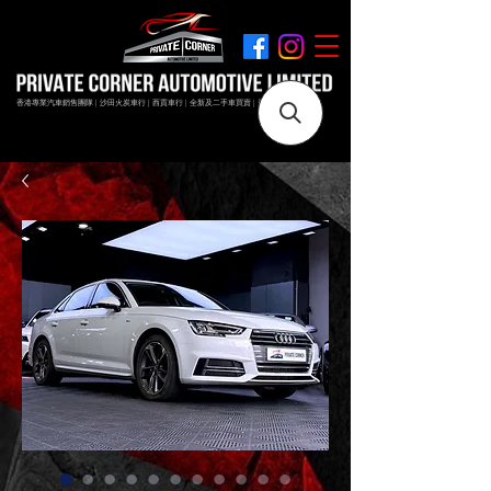
香港專業汽車銷售團隊 | 沙田火炭車行 | 西貢車行 | 全新及二手車買賣 | 最短時間極速成交