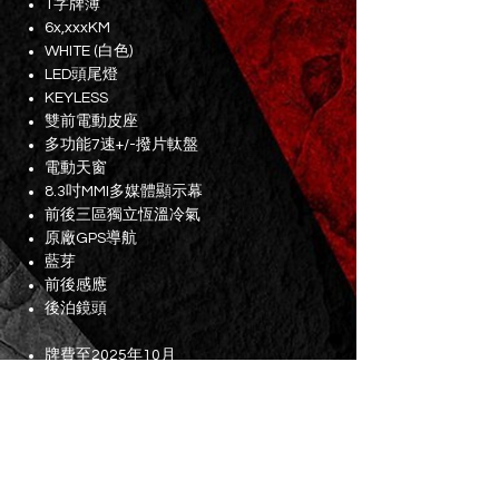
1字牌簿
6x,xxxKM
WHITE (白色)
LED頭尾燈
KEYLESS
雙前電動皮座
多功能7速+/-撥片軚盤
電動天窗
8.3吋MMI多媒體顯示幕
前後三區獨立恆溫冷氣
原廠GPS導航
藍芽
前後感應
後泊鏡頭
牌費至2025年10月