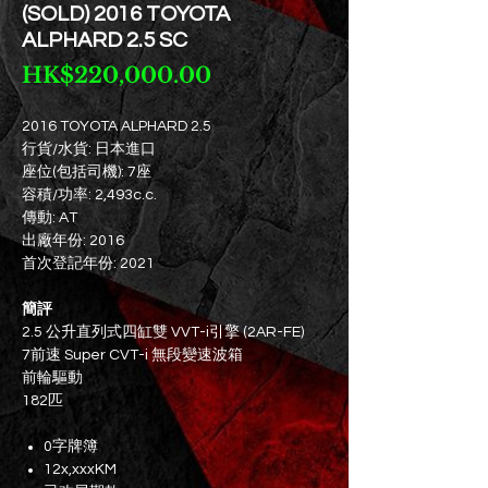
(SOLD) 2016 TOYOTA
ALPHARD 2.5 SC
價
HK$220,000.00
格
2016 TOYOTA ALPHARD 2.5
行貨/水貨: 日本進口
座位(包括司機): 7座
容積/功率: 2,493c.c.
傳動: AT
出廠年份: 2016
首次登記年份: 2021
簡評
2.5 公升直列式四缸雙 VVT-i引擎 (2AR-FE)
7前速 Super CVT-i 無段變速波箱
前輪驅動
182匹
0字牌簿
12x,xxxKM