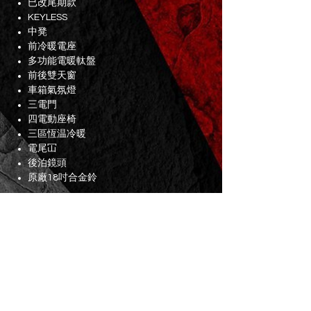
已改尾期款
KEYLESS
中凳
前冷暖電座
多功能電暖軚盤
前後雙天窗
車箱氣氛燈
三電門
四電動座椅
三區恆温冷暖
電尾冚
後泊鏡頭
原廠18吋合金鈴