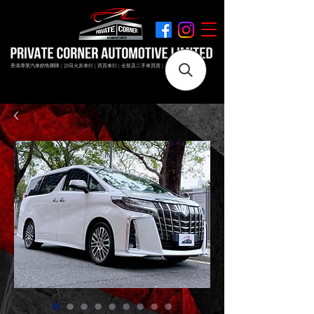
香港專業汽車銷售團隊 | 沙田火炭車行 | 西貢車行 | 全新及二手車買賣 | 最短時間極速成交