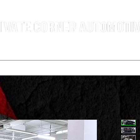
汽車銷售團隊 | 沙田火炭車行 | 西貢車行 | 全新及二手車買賣 | 最短時間極速成交
選擇服務
寄賣車輛
買車程序
代辦運輸