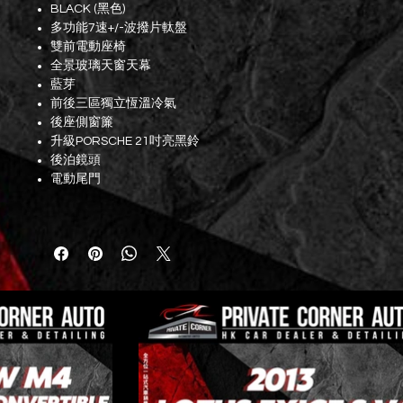
BLACK (黑色)
多功能7速+/-波撥片軚盤
雙前電動座椅
全景玻璃天窗天幕
藍芽
前後三區獨立恆溫冷氣
後座側窗簾
升級PORSCHE 21吋亮黑鈴
後泊鏡頭
電動尾門