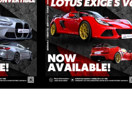
ED
TIN, N.T, HONG KONG