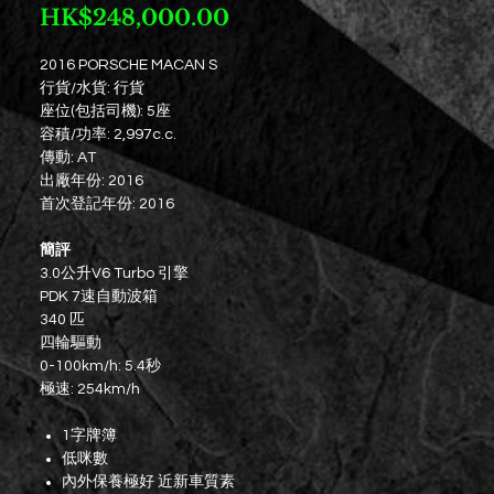
價
HK$248,000.00
格
2016 PORSCHE MACAN S
行貨/水貨: 行貨
座位(包括司機): 5座
容積/功率: 2,997c.c.
傳動: AT
出廠年份: 2016
首次登記年份: 2016
簡評
3.0公升V6 Turbo 引擎
PDK 7速自動波箱
340 匹
四輪驅動
0-100km/h: 5.4秒
極速: 254km/h
1字牌簿
低咪數
內外保養極好 近新車質素