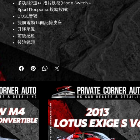
多功能7速+/-撥片軚盤(Mode Switch +
Sport Response旋轉按鈕)
BOSE音響
雙前電動14向記憶皮座
升降尾翼
前後感應
後泊鏡頭