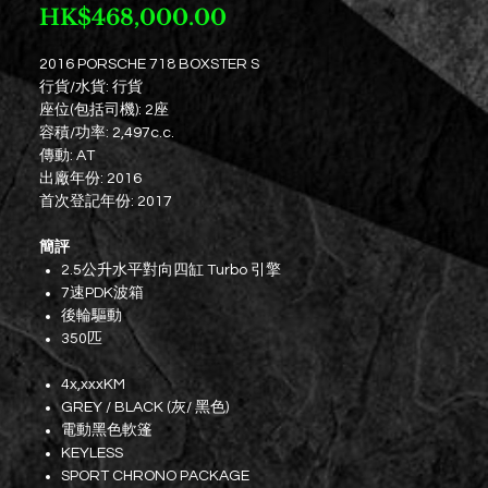
價
HK$468,000.00
格
2016 PORSCHE 718 BOXSTER S
行貨/水貨: 行貨
座位(包括司機): 2座
容積/功率: 2,497c.c.
傳動: AT
出廠年份: 2016
首次登記年份: 2017
簡評
2.5公升水平對向四缸 Turbo 引擎
7速PDK波箱
後輪驅動
350匹
4x,xxxKM
GREY / BLACK (灰/ 黑色)
電動黑色軟篷
KEYLESS
SPORT CHRONO PACKAGE