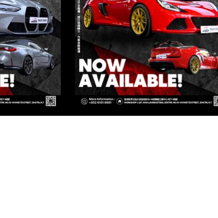
ED
TIN, N.T, HONG KONG