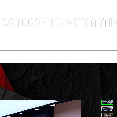
汽車銷售團隊 | 沙田火炭車行 | 西貢車行 | 全新及二手車買賣 | 最短時間極速成交
選擇服務
寄賣車輛
買車程序
代辦運輸