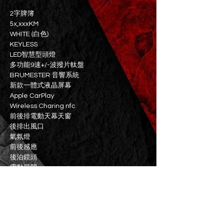
2字牌簿
5x,xxxKM
WHITE (白色)
KEYLESS
LED智慧型頭燈
多功能9速+/-波撥片軚盤
BRUMESTER 音響系統
新款一體式液晶屏幕
Apple CarPlay
Wireless Charing nfc
前後排電動天幕天窗
後排出風口
氣氛燈
前後感應
後泊鏡頭
電動尾門