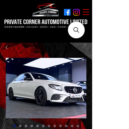
香港專業汽車銷售團隊 | 沙田火炭車行 | 西貢車行 | 全新及二手車買賣 | 最短時間極速成交