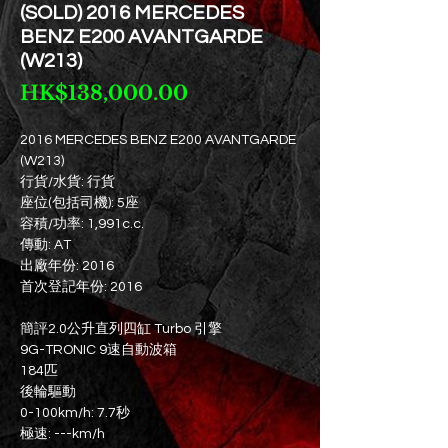
(SOLD) 2016 MERCEDES
BENZ E200 AVANTGARDE
(W213)
價
HK$138,000.00
格
2016 MERCEDES BENZ E200 AVANTGARDE
(W213)
行貨/水貨: 行貨
座位(包括司機): 5座
容積/功率: 1,991c.c.
傳動: AT
出廠年份: 2016
首次登記年份: 2016
簡評2.0公升直列四缸 Turbo 引擎
9G-TRONIC 9速自動波箱
184匹
後輪驅動
0-100km/h: 7.7秒
極速: ---km/h