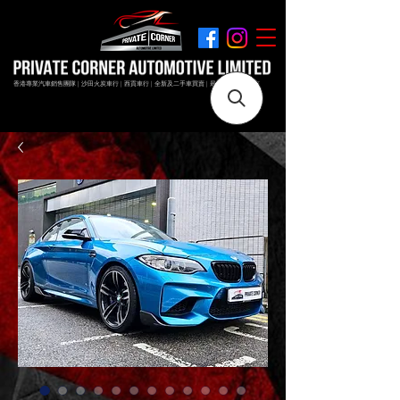
香港專業汽車銷售團隊 | 沙田火炭車行 | 西貢車行 | 全新及二手車買賣 | 最短時間極速成交