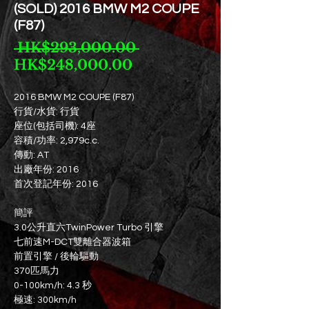
(SOLD) 2016 BMW M2 COUPE
(F87)
一
 HK$293,000.00 
促
般
HK$248,000.00
銷
價
價
格
2016 BMW M2 COUPE (F87)
行貨/水貨: 行貨
格
座位(包括司機): 4座
容積/功率: 2,979c.c.
傳動: AT
出廠年份: 2016
首次登記年份: 2016
簡評
3.0公升直六TwinPower Turbo 引擎
七前速M-DCT雙離合器波箱
前置引擎 / 後輪驅動
370匹馬力
0-100km/h: 4.3 秒
極速: 300km/h