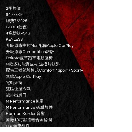
2字牌簿
54,xxxKM
牌費7/2025
BLUE (藍色)
4條新軚PS4S
KEYLESS
升級原廠中控Mon配備Apple CarPlay
升級原廠Competition錶版
Dakota皮革跑車電動座椅
M款多功能真皮+/-波撥片軚盤
配備三種駕駛模式Comfort / Sport / Sport+
無線Apple CarPlay
電動天窗
雙區恆溫冷氣
後排出風口
M Performance包圍
M Performance 碳纖飾件
Harman Kardon音響
原廠19吋鍛造輕合金輪圈
M系煞車組件