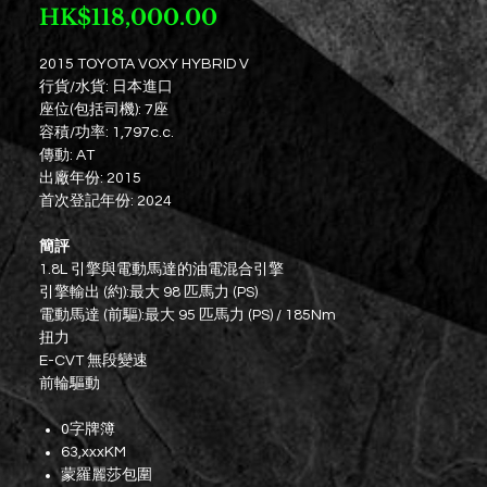
價
HK$118,000.00
格
2015 TOYOTA VOXY HYBRID V
行貨/水貨: 日本進口
座位(包括司機): 7座
容積/功率: 1,797c.c.
傳動: AT
出廠年份: 2015
首次登記年份: 2024
簡評
1.8L 引擎與電動馬達的油電混合引擎
引擎輸出 (約):最大 98 匹馬力 (PS)
電動馬達 (前驅):最大 95 匹馬力 (PS) / 185Nm
扭力
E-CVT 無段變速
前輪驅動
0字牌簿
63,xxxKM
蒙羅麗莎包圍