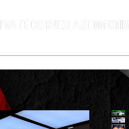
汽車銷售團隊 | 沙田火炭車行 | 西貢車行 | 全新及二手車買賣 | 最短時間極速成交
選擇服務
寄賣車輛
買車程序
代辦運輸