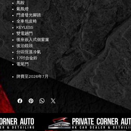
馬鞍
氣氛燈
門邊發光腳踏
全車包皮椅
KEYLESS
雙電趟門
後座嵌入式側窗簾
後泊鏡頭
分區恆溫冷氣
17吋合金鈴
電尾門
牌費至2026年7月