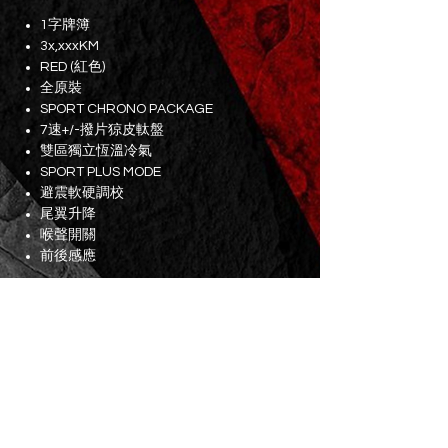
1字牌簿
3x,xxxKM
RED (紅色)
全原裝
SPORT CHRONO PACKAGE
7速+/-撥片猄皮軚盤
雙區獨立恆溫冷氣
SPORT PLUS MODE
避震軟硬調校
尾翼升降
喉聲開關
前後感應