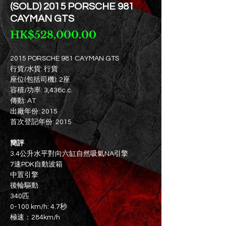
(SOLD) 2015 PORSCHE 981
CAYMAN GTS
價
HK$528,000.00
格
2015 PORSCHE 981 CAYMAN GTS
行貨/水貨: 行貨
座位(包括司機): 2座
容積/功率: 3,436c.c.
傳動: AT
出廠年份: 2015
首次登記年份: 2015
簡評
3.4公升水平對向六缸自然吸氣NA引擎
7速PDK自動波箱
中置引擎
後輪驅動
340匹
0-100 km/h: 4.7秒
極速：284km/h