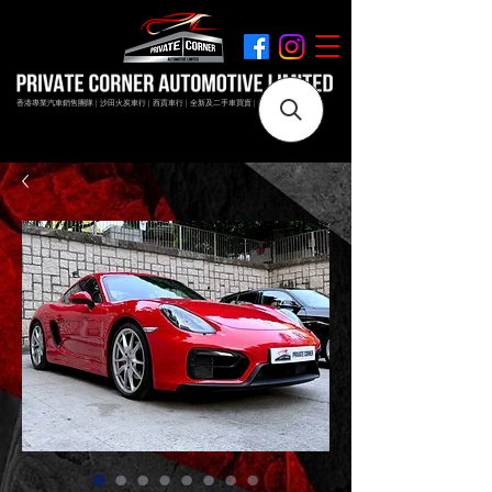
香港專業汽車銷售團隊 | 沙田火炭車行 | 西貢車行 | 全新及二手車買賣 | 最短時間極速成交