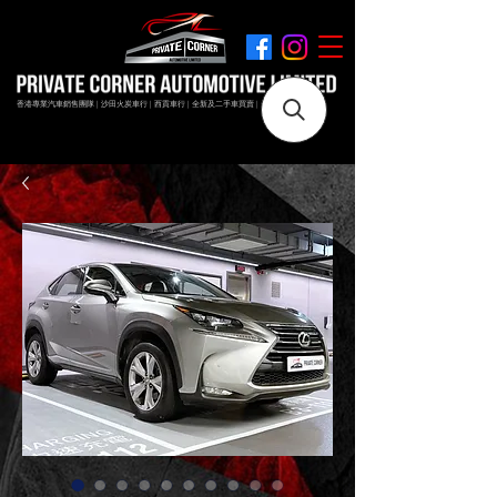
香港專業汽車銷售團隊 | 沙田火炭車行 | 西貢車行 | 全新及二手車買賣 | 最短時間極速成交