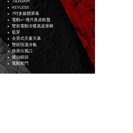
79,xxxKM
KEYLESS
7吋多媒體屏幕
電動+/-撥片真皮軚盤
雙前電動冷暖真皮座椅
藍芽
全景式天窗天幕
雙區恆溫冷氣
後座出風口
後泊鏡頭
電動尾門