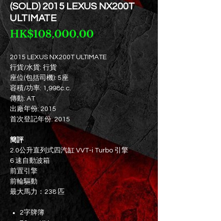
(SOLD) 2015 LEXUS NX200T
ULTIMATE
價
HK$108,000.00
格
2015 LEXUS NX200T ULTIMATE
行貨/水貨: 行貨
座位(包括司機): 5座
容積/功率: 1,998c.c.
傳動: AT
出廠年份: 2015
首次登記年份: 2015
簡評
2.0公升直列式四汽缸 VVT-i Turbo 引擎
6 速自動波箱
前置引擎
前輪驅動
最大馬力：238 匹
2字牌簿