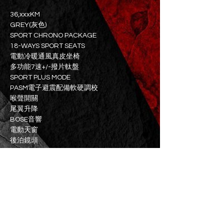
36,xxxKM
GREY(灰色)
SPORT CHRONO PACKAGE
18-WAYS SPORT SEATS
電動冷暖通風真皮坐椅
多功能7速+/-撥片軚盤
SPORT PLUS MODE
PASM電子避震配備軟硬調校
喉聲開關
尾翼升降
BOSE音響
電動天窗
後泊鏡頭