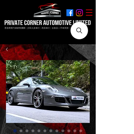
香港專業汽車銷售團隊 | 沙田火炭車行 | 西貢車行 | 全新及二手車買賣 | 最短時間極速成交