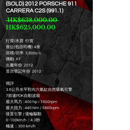
(SOLD) 2012 PORSCHE 911
CARRERA C2S (991.1)
一
 HK$638,000.00 
促
般
HK$625,000.00
銷
價
價
格
行貨/水貨: 行貨
座位(包括司機): 4座
格
容積/功率: 3,800c.c.
傳動: AT
出廠年份: 2012
首次登記年份: 2012
簡評
3.8公升水平對向六氣缸自然吸氣引擎
7前速PDK自動波箱
最大馬力 : 400 hp / 7400rpm
最大扭力 : 440 Nm / 5600rpm
後置引擎 / 後輪驅動
0-100km/h：4.3秒
極速：300 km/h