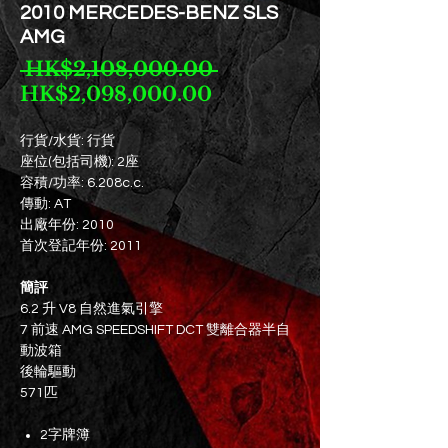
2010 MERCEDES-BENZ SLS
AMG
一
 HK$2,108,000.00 
促
般
HK$2,098,000.00
銷
價
價
格
行貨/水貨: 行貨
座位(包括司機): 2座
格
容積/功率: 6.208c.c.
傳動: AT
出廠年份: 2010
首次登記年份: 2011
簡評
6.2 升 V8 自然進氣引擎
7 前速 AMG SPEEDSHIFT DCT 雙離合器半自
動波箱
後輪驅動
571匹
2字牌簿