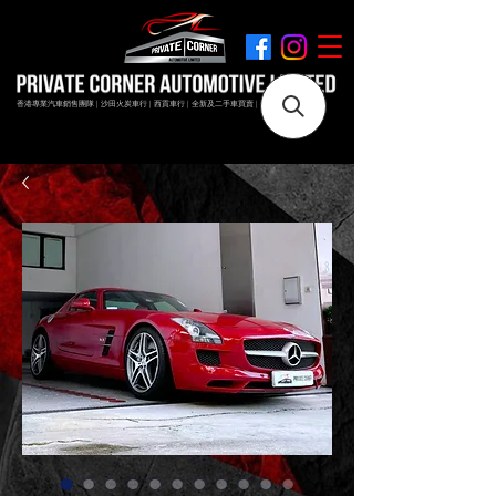
香港專業汽車銷售團隊 | 沙田火炭車行 | 西貢車行 | 全新及二手車買賣 | 最短時間極速成交