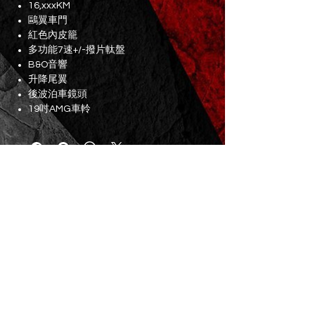
16,xxxKM
鷗翼車門
紅色內皮籠
多功能7速+/-撥片軚盤
B&O音響
升降尾翼
後波泊車鏡頭
19吋AMG車軨