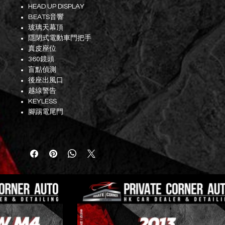
HEAD UP DISPLAY
BEATS音響
玻璃天幕頂
隱閉式電動車門把手
真皮座位
360鏡頭
盲點偵測
後座出風口
越線警告
KEYLESS
腳踢電尾門