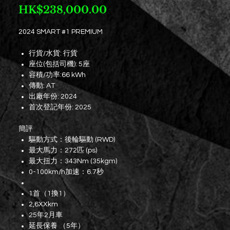
Price
HK$238,000.00
2024 SMART #1 PREMIUM
行貨/水貨: 行貨
座位(包括司機): 5座
容積/功率:66 kWh
傳動: AT
出廠年份: 2024
首次登記年份: 2025
簡評
驅動方式：後輪驅動 (RWD)
最大馬力：272匹 (ps)
最大扭力：343Nm (35kgm)
0-100km/h加速：6.7秒
1首（1換1）
2,6XXkm
25年2月車
延長保養 （5年）