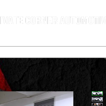
g Professional Car Sales Team | Shatin Fo Tan Car Dealership | New and Used Cars for Sal
Deals
t vehicle
Buying a car
One-for-one plan
Agency p