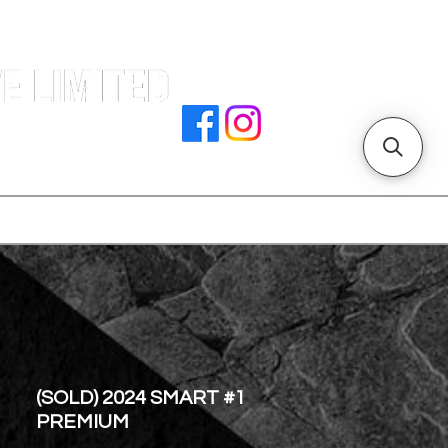
e |
rocedures
招騁人才
副本 主頁
store address
(SOLD) 2024 SMART #1
PREMIUM