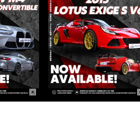
ED
Kowloon
OWLOON