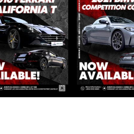
IVATE CORNER AUTOMOTIVE LIMIT
 Group Flagship Store: 3/F, 161 Ma Tau Wai Road, To Kwa Wan, 
TO PREMIUM: 3/F, NO.161 MA TAU WAI ROAD, TO KWA WAN, K