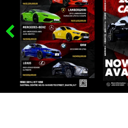
PR
Renqi
I AU