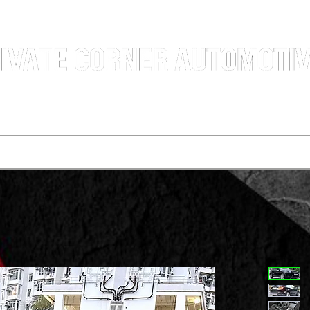
g Professional Car Sales Team | Shatin Fo Tan Car Dealership | New and Used Cars for Sal
Deals
t vehicle
Buying a car
One-for-one plan
Agency p