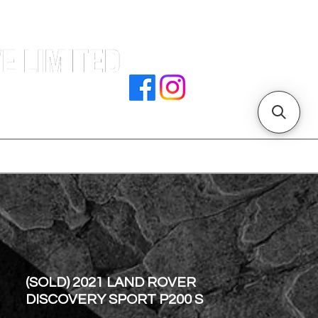
e |
rocedures
招騁人才
副本 主頁
store address
(SOLD) 2021 LAND ROVER
DISCOVERY SPORT P200 S