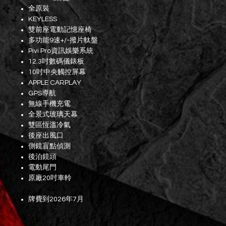
全原裝
KEYLESS
雙前座電動記憶座椅
多功能9速+/-撥片軚盤
Pivi Pro資訊娛樂系統
12.3吋數碼儀錶板
10吋中央觸控屏幕
APPLE CARPLAY
GPS導航
無線手機充電
全景式玻璃天幕
雙區恆溫冷氣
後座出風口
側鏡盲點偵測
後泊鏡頭
電動尾門
原廠20吋車軨
牌費到2026年7月