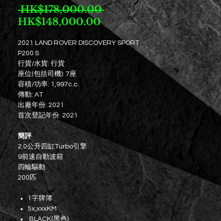
Regular
 HK$178,000.00 
Sale
Price
HK$148,000.00
Price
2021 LAND ROVER DISCOVERY SPORT
P200 S
行貨/水貨: 行貨
座位(包括司機): 7座
容積/功率: 1,997c.c.
傳動: AT
出廠年份: 2021
首次登記年份: 2021
簡評
2.0公升四缸Turbo引擎
9前速自動波箱
四輪驅動
200匹
1字牌簿
5x,xxxKM
BLACK(黑色)