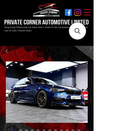
Hong Kong Professional Car Sales Team | Shatin Fo Tan Car Dealership | New and Used
Cars for Sale | Fastest Deals