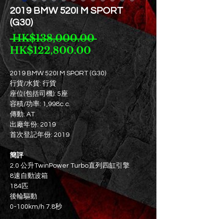
2019 BMW 520I M SPORT
(G30)
Regular
 HK$138,000.00 
Sale
Price
HK$122,800.00
Price
2019 BMW 520I M SPORT (G30)
行貨/水貨: 行貨
座位(包括司機): 5座
容積/功率: 1,998c.c.
傳動: AT
出廠年份: 2019
首次登記年份: 2019
簡評
2.0 公升TwinPower Turbo直列四缸引擎
8速自動波箱
184匹
後輪驅動
0-100km/h 7.8秒