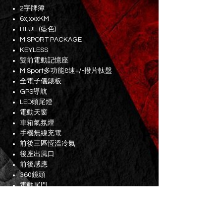
2字牌簿
6x,xxxKM
BLUE (藍色)
M SPORT PACKAGE
KEYLESS
雙前電動記憶座
M Sport多功能8速+/-撥片軚盤
全電子儀錶板
GPS導航
LED頭尾燈
電動天窗
車箱氣氛燈
手機無線充電
前後三區恆溫冷氣
後座出風口
前後感應
360鏡頭
電動尾門
紅色AP RACING卡鉗
19吋RAYS車軨