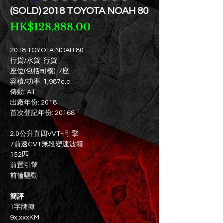
(SOLD) 2018 TOYOTA NOAH 80
Price
HK$128,888.00
2018 TOYOTA NOAH 80
行貨/水貨: 行貨
座位(包括司機): 7座
容積/功率: 1,987c.c
傳動: AT
出廠年份: 2018
首次登記年份: 20168
2.0公升直四VVT-i引擎
7前速CVT無段變速波箱
152匹
前置引擎
前輪驅動
簡評
1字牌簿
9x,xxxKM