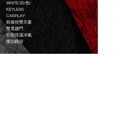
WHITE (白色)
KEYLESS
CARPLAY
前後排雙天窗
雙電趟門
分區恆溫冷氣
後泊鏡頭