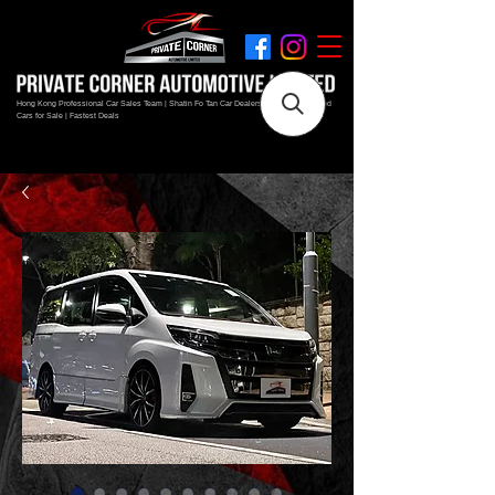
Hong Kong Professional Car Sales Team | Shatin Fo Tan Car Dealership | New and Used
Cars for Sale | Fastest Deals