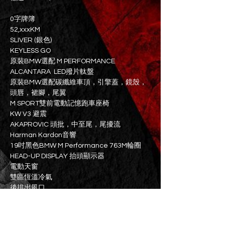
0字牌簿
52,xxxKM
SLIVER (銀色)
KEYLESS GO
原裝BMW選配 M PERFORMANCE
ALCANTARA LED撥片軚盤
原裝BMW選配碳纖維車頂，引擎蓋，鏡殼，
頭唇，裙腳，尾翼
M SPORT雙前電動記憶跑車座椅
KW V3 避震
AKAPROVIC 頭批，中至尾，尾擾流
Harman Kardon音響
19吋黑色BMW M Performance 763M輪圈
HEAD-UP DISPLAY 抬頭顯示器
電動天窗
雙區恆溫冷氣
後排出風口
前後感應
後泊鏡頭