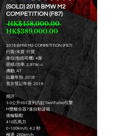
(SOLD) 2018 BMW M2
COMPETITION (F87)
Regular
 HK$458,000.00 
Sale
Price
HK$389,000.00
Price
2018 BMW M2 COMPETITION (F87)
行貨/水貨: 行貨
座位(包括司機): 4座
容積/功率: 2,979c.c.
傳動: AT
出廠年份: 2018
首次登記年份: 2019
簡評
3.0公升S55直列六缸TwinTurbo引擎
M雙離合器7速自動波箱
後輪驅動
410匹馬力
0-100km/h: 4.2 秒
極速: 280km/h