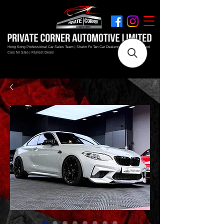
Hong Kong Professional Car Sales Team | Shatin Fo Tan Car Dealership | New and Used
Cars for Sale | Fastest Deals