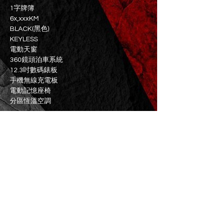
1字牌簿
6x,xxxKM
BLACK(黑色)
KEYLESS
電動天窗
360鏡頭泊車系統
12.3吋數碼錶板
手機無線充電板
電動記憶座椅
分區恆溫空調