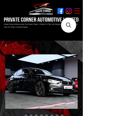
Hong Kong Professional Car Sales Team | Shatin Fo Tan Car Dealership | New and Used
Cars for Sale | Fastest Deals