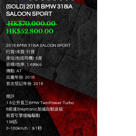
(SOLD) 2018 BMW 318iA
SALOON SPORT
Regular
 HK$70,000.00 
Sale
Price
HK$52,800.00
Price
2018 BMW 318iA SALOON SPORT
行貨/水貨: 行貨
座位(包括司機): 5座
容積/功率: 1,499cc
傳動: AT
出廠年份: 2018
首次登記年份: 2018
簡評
1.5公升直三BMW TwinPower Turbo
8前速Steptronic加減自動波箱
前置引擎後輪驅動
136匹
0-100km/h：9.1秒