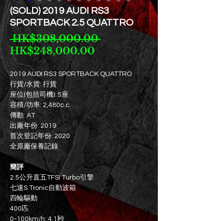
(SOLD) 2019 AUDI RS3
SPORTBACK 2.5 QUATTRO
Regular
 HK$308,000.00 
Sale
Price
HK$248,000.00
Price
2019 AUDI RS3 SPORTBACK QUATTRO
行貨/水貨: 行貨
座位(包括司機): 5座
容積/功率: 2,480c.c.
傳動: AT
出廠年份: 2019
首次登記年份: 2020
全原廠保養記錄
簡評
2.5公升直五TFSI Turbo引擎
七速S Tronic自動波箱
四輪驅動
400匹
0-100km/h: 4.1秒