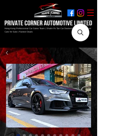
Hong Kong Professional Car Sales Team | Shatin Fo Tan Car Dealership | New and Used
Cars for Sale | Fastest Deals