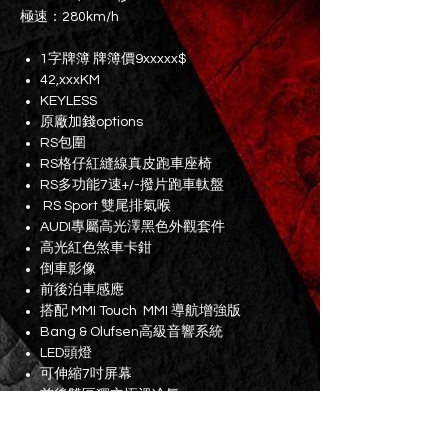
極速：280km/h
1字牌簿 牌簿價9xxxxx$
42,xxxKM
KEYLESS
原廠加錢options
RS包圍
RS格仔紅縫線真皮跑車座椅
RS多功能7速+/-撥片跑車軚盤
RS Sport 雙尾排氣喉
AUDI專屬高光澤黑色外觀套件
高光紅色煞車卡鉗
倒車影像
前後泊車感應
搭配 MMI Touch MMI 導航增強版
Bang & Olufsen高級音響系統
LED頭燈
可伸縮7吋屏幕
前後雙區獨立恆溫冷氣
電動天窗
19吋 HRE FF04 Tarmac合金鈴